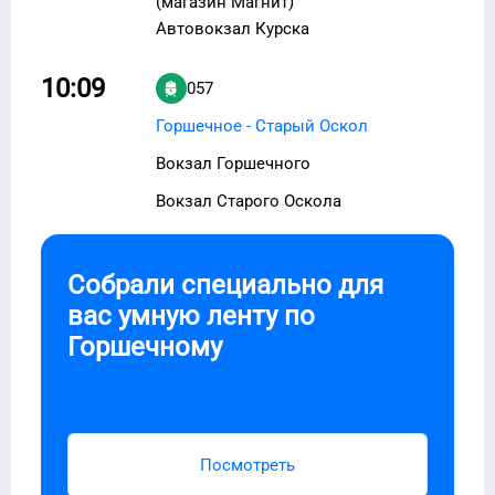
(магазин Магнит)
Автовокзал Курска
10:09
057
Горшечное - Старый Оскол
Вокзал Горшечного
Вокзал Старого Оскола
Собрали специально для
вас умную ленту по
Горшечному
Посмотреть