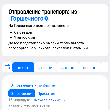
Отправление транспорта из
Горшечного
Из
Горшечного
всего отправляется:
6
поездов
9
автобусов
Далее представлено
онлайн-табло вылета
аэропортов
Горшечного
, вокзалов и станций.
Все дни
08 авг. сб
09 авг. вс
10 авг. пн
11 
Отправление и прибытие
Отправление
Прибытие
15
маршрутов
Сначала ранние
Указано местное время