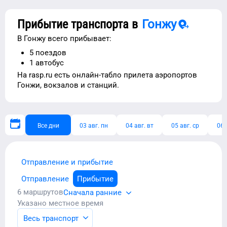
Прибытие транспорта в
Гонжу
В
Гонжу
всего прибывает:
5
поездов
1
автобус
На rasp.ru есть
онлайн-табло прилета аэропортов
Гонжи
, вокзалов и станций.
Все дни
03 авг. пн
04 авг. вт
05 авг. ср
06 
Отправление и прибытие
Отправление
Прибытие
6
маршрутов
Сначала ранние
Указано местное время
Весь транспорт