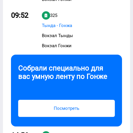
09:52
325
Тында - Гонжа
Вокзал Тынды
Вокзал Гонжи
Собрали специально для
вас умную ленту по
Гонже
Посмотреть