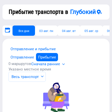
Прибытие транспорта в
Глубокий
Все дни
03 авг. пн
04 авг. вт
05 авг. ср
06 
Отправление и прибытие
Отправление
Прибытие
0
маршрутов
Сначала ранние
Указано местное время
Весь транспорт