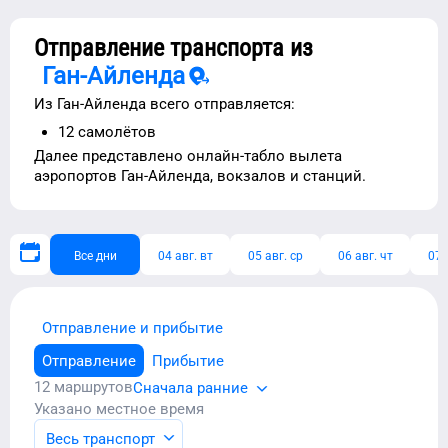
Отправление транспорта из
Ган-Айленда
Из
Ган-Айленда
всего отправляется:
12
самолётов
Далее представлено
онлайн-табло вылета
аэропортов
Ган-Айленда
, вокзалов и станций.
Все дни
04 авг. вт
05 авг. ср
06 авг. чт
07 
Отправление и прибытие
Отправление
Прибытие
12
маршрутов
Сначала ранние
Указано местное время
Весь транспорт