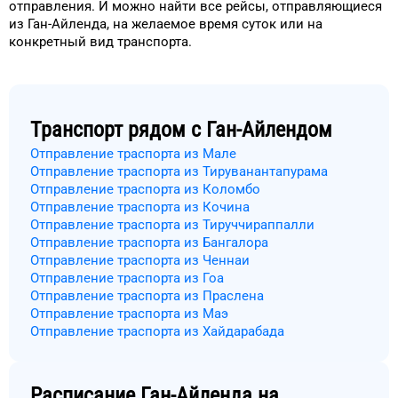
отправления.
И можно найти
все рейсы, отправляющиеся
из
Ган-Айленда
, на
желаемое
время
суток
или на
конкретный
вид транспорта
.
Транспорт рядом с
Ган-Айлендом
Отправление траспорта из Мале
Отправление траспорта из Тируванантапурама
Отправление траспорта из Коломбо
Отправление траспорта из Кочина
Отправление траспорта из Тируччираппалли
Отправление траспорта из Бангалора
Отправление траспорта из Ченнаи
Отправление траспорта из Гоа
Отправление траспорта из Праслена
Отправление траспорта из Маэ
Отправление траспорта из Хайдарабада
Расписание
Ган-Айленда
на