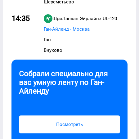
Шереметьево
14:35
ШриЛанкан Эйрлайнз
UL-120
Ган-Айленд - Москва
Ган
Внуково
Собрали специально для
вас умную ленту по
Ган-
Айленду
Посмотреть