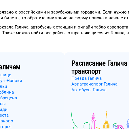
вязано с российскими и зарубежными городами.
Если нужно 
и билеты, то
обратите внимание на форму
поиска в начале с
окзала
Галича
, автобусных станций и онлайн-табло
аэропорта
.
Также можно найти
все рейсы, отправляющиеся из
Галича
, 
Расписание
Галича
аличем
транспорт
ошице
Поезда Галича
луж-Напоки
Авиатранспорт Галича
ельц
Автобусы Галича
юблина
ебрецена
ссы
ради
еста
ваново
агорья