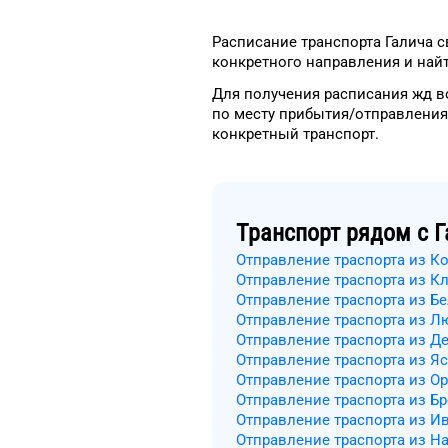
Расписание транспорта
Галича
с
конкретного
направления и найт
Для получения расписания жд
в
по месту прибытия/отправления
конкретный
транспорт
.
Транспорт рядом с
Г
Отправление траспорта из К
Отправление траспорта из К
Отправление траспорта из Б
Отправление траспорта из Л
Отправление траспорта из Д
Отправление траспорта из Я
Отправление траспорта из О
Отправление траспорта из Бр
Отправление траспорта из И
Отправление траспорта из Н