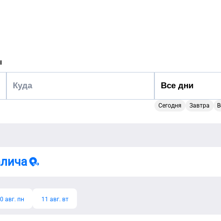
ы
Сегодня
Завтра
В
алича
0 авг. пн
11 авг. вт