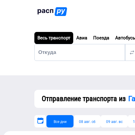
Весь транспорт
Авиа
Поезда
Автобус
Отправление транспорта из
Г
Все дни
08 авг. сб
09 авг. вс
1