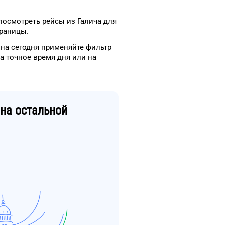
посмотреть рейсы
из
Галича
для
траницы.
на сегодня
применяйте фильтр
на
точное
время
дня
или на
на остальной