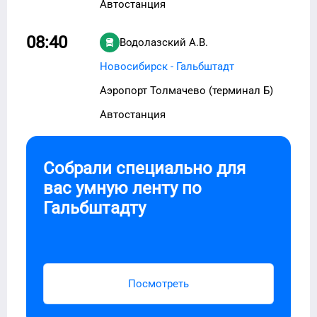
Автостанция
08:40
Водолазский А.В.
Новосибирск - Гальбштадт
Аэропорт Толмачево (терминал Б)
Автостанция
Собрали специально для
вас умную ленту по
Гальбштадту
Посмотреть