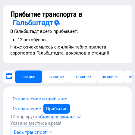
Прибытие транспорта в
Гальбштадт
В
Гальбштадт
всего прибывает:
12
автобусов
Ниже ознакомьтесь с
онлайн-табло прилета
аэропортов
Гальбштадта
, вокзалов и станций.
Все дни
06 авг. чт
07 авг. пт
08 авг. сб
09 
Отправление и прибытие
Отправление
Прибытие
12
маршрутов
Сначала ранние
Указано местное время
Весь транспорт