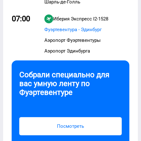
Шарль-де-Голль
07:00
Иберия Экспресс
I2-1528
Фуэртевентура - Эдинбург
Аэропорт Фуэртевентуры
Аэропорт Эдинбурга
Собрали специально для
вас умную ленту по
Фуэртевентуре
Посмотреть