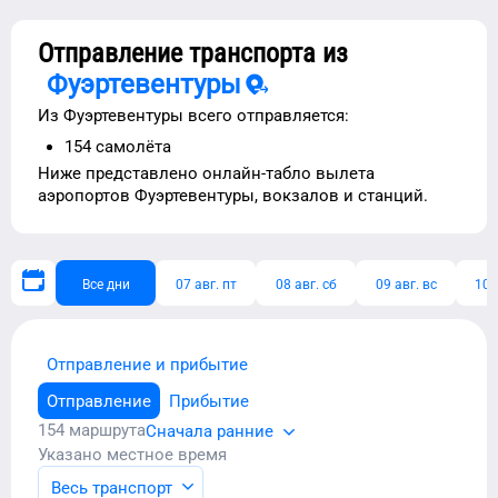
Отправление транспорта из
Фуэртевентуры
Из
Фуэртевентуры
всего отправляется:
154
самолёта
Ниже представлено
онлайн-табло вылета
аэропортов
Фуэртевентуры
, вокзалов и станций.
Все дни
07 авг. пт
08 авг. сб
09 авг. вс
10 
Отправление и прибытие
Отправление
Прибытие
154
маршрута
Сначала ранние
Указано местное время
Весь транспорт