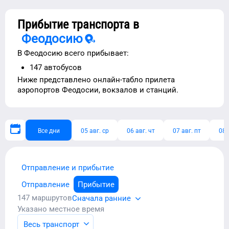
Прибытие транспорта в
Феодосию
В
Феодосию
всего прибывает:
147
автобусов
Ниже представлено
онлайн-табло прилета
аэропортов
Феодосии
, вокзалов и станций.
Все дни
05 авг. ср
06 авг. чт
07 авг. пт
08 
Отправление и прибытие
Отправление
Прибытие
147
маршрутов
Сначала ранние
Указано местное время
Весь транспорт