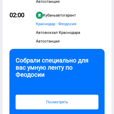
Автостанция
02:00
Кубаньавтогарант
Краснодар - Феодосия
Автовокзал Краснодара
Автостанция
Собрали специально для
вас умную ленту по
Феодосии
Посмотреть