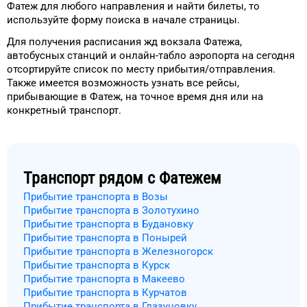
Фатеж
для
любого
направления и найти билеты, то
используйте форму
поиска в начале страницы.
Для получения расписания жд
вокзала
Фатежа
,
автобусных станций и онлайн-табло
аэропорта
на сегодня
отсортируйте список
по месту прибытия/отправления.
Также имеется возможность узнать
все рейсы,
прибывающие в
Фатеж
, на
точное
время
дня
или на
конкретный
транспорт
.
Транспорт рядом с
Фатежем
Прибытие транспорта в Возы
Прибытие транспорта в Золотухино
Прибытие транспорта в Будановку
Прибытие транспорта в Понырей
Прибытие транспорта в Железногорск
Прибытие транспорта в Курск
Прибытие транспорта в Макеево
Прибытие транспорта в Курчатов
Прибытие транспорта в Глазуновку