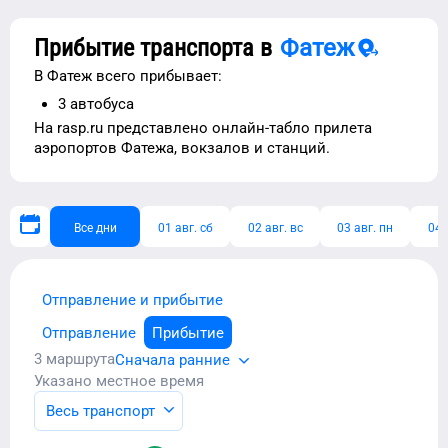
Прибытие транспорта в
Фатеж
В
Фатеж
всего прибывает:
3
автобуса
На rasp.ru представлено
онлайн-табло прилета
аэропортов
Фатежа
, вокзалов и станций.
Все дни
01 авг. сб
02 авг. вс
03 авг. пн
04 
Отправление и прибытие
Отправление
Прибытие
3
маршрута
Сначала ранние
Указано местное время
Весь транспорт