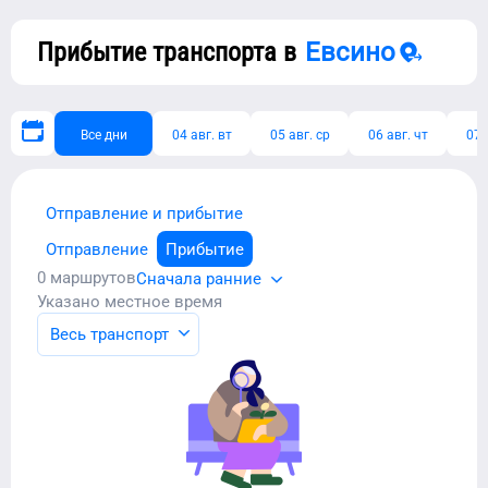
Прибытие транспорта в
Евсино
Все дни
04 авг. вт
05 авг. ср
06 авг. чт
07 
Отправление и прибытие
Отправление
Прибытие
0
маршрутов
Сначала ранние
Указано местное время
Весь транспорт