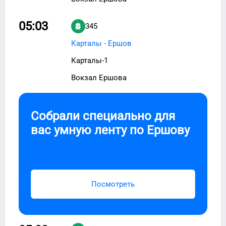
05:03
345
Карталы - Ершов
Карталы-1
Вокзал Ершова
Собрали специально для
вас умную ленту по
Ершову
Посмотреть