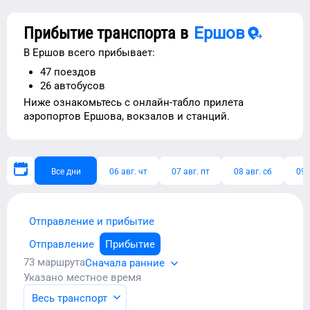
Прибытие транспорта в
Ершов
В
Ершов
всего прибывает:
47
поездов
26
автобусов
Ниже ознакомьтесь с
онлайн-табло прилета
аэропортов
Ершова
, вокзалов и станций.
Все дни
06 авг. чт
07 авг. пт
08 авг. сб
09 
Отправление и прибытие
Отправление
Прибытие
73
маршрута
Сначала ранние
Указано местное время
Весь транспорт