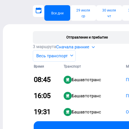
29 июля
30 июля
Все дни
ср
чт
Отправление и прибытие
3
маршрута
Сначала ранние
Весь транспорт
Время
Транспорт
М
08:45
Башавтотранс
П
16:05
Башавтотранс
П
19:31
Башавтотранс
О