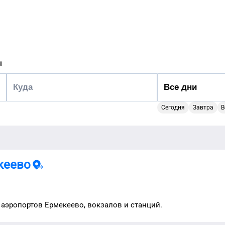
ы
Сегодня
Завтра
В
кеево
 аэропортов
Ермекеево
, вокзалов и станций.