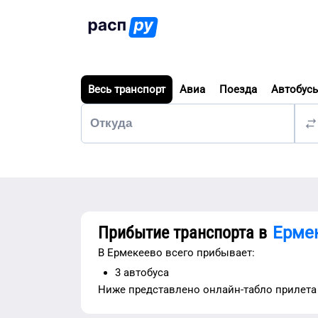
Весь транспорт
Авиа
Поезда
Автобус
Прибытие транспорта в
Ерме
В
Ермекеево
всего прибывает:
3
автобуса
Ниже представлено
онлайн-табло прилета