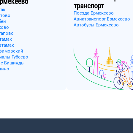
рмекеево
транспорт
так
Поезда Ермекеево
ютово
Авиатранспорт Ермекеево
бей
Автобусы Ермекеево
ково
гапово
тамак
втамак
афимовский
малы-Губеево
ые Бишинды
лино