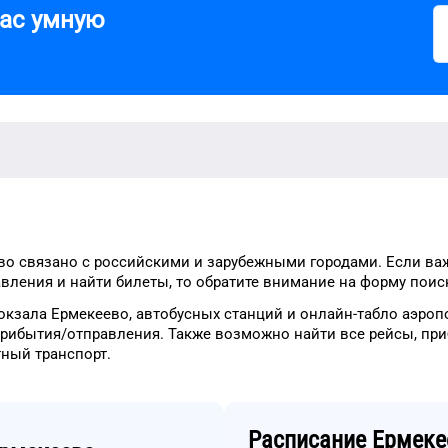
вас умную
во
связано с российскими и зарубежными городами.
Если ва
вления и найти билеты, то
обратите внимание на форму
поиск
окзала
Ермекеево
, автобусных станций и онлайн-табло
аэроп
прибытия/отправления.
Также возможно найти
все рейсы, пр
етный
транспорт
.
Расписание
Ермеке