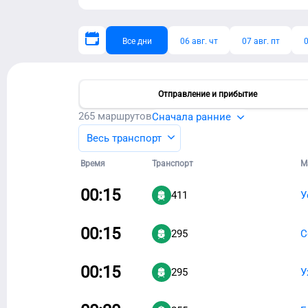
Все дни
06 авг. чт
07 авг. пт
0
Отправление и прибытие
265
маршрутов
Сначала ранние
Весь транспорт
Время
Транспорт
М
00:15
411
У
00:15
295
С
00:15
295
У