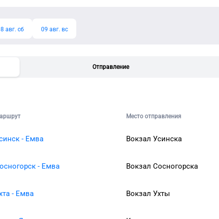
8 авг. сб
09 авг. вс
Отправление
аршрут
Место отправления
синск - Емва
Вокзал Усинска
осногорск - Емва
Вокзал Сосногорска
хта - Емва
Вокзал Ухты