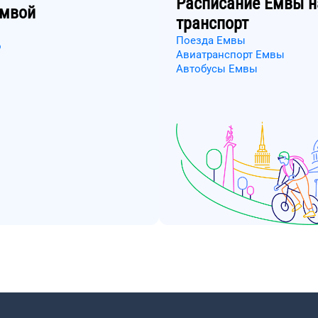
Расписание
Емвы
н
мвой
транспорт
Поезда Емвы
о
Авиатранспорт Емвы
Автобусы Емвы