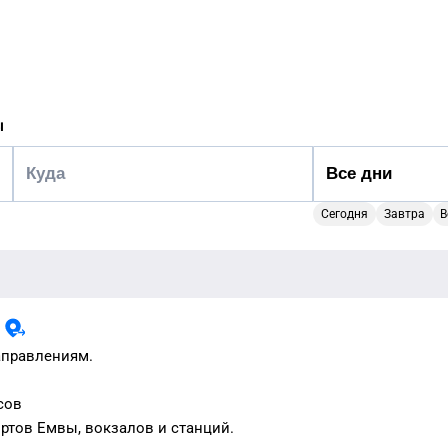
ы
Сегодня
Завтра
В
ы
аправлениям.
сов
ортов
Емвы
, вокзалов и станций.