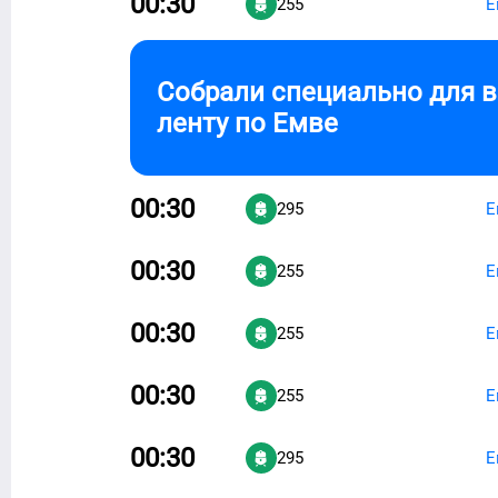
00:30
255
Е
Собрали специально для 
ленту по
Емве
00:30
295
Е
00:30
255
Е
00:30
255
Е
00:30
255
Е
00:30
295
Е