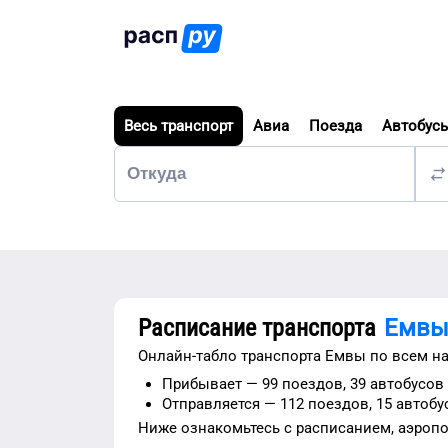
Весь транспорт
Авиа
Поезда
Автобус
Расписание транспорта
Емв
Онлайн-табло транспорта
Емвы
по всем н
Прибывает —
99 поездов,
39 автобусов
Отправляется —
112 поездов,
15 автобу
Ниже ознакомьтесь с расписанием,
аэроп