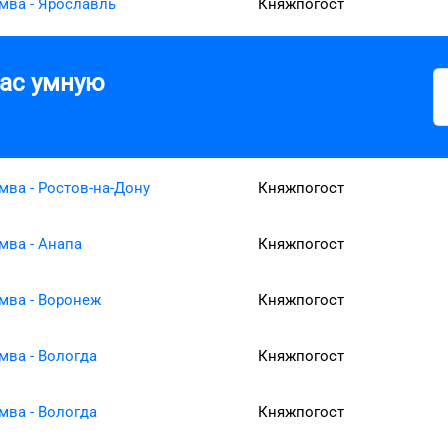
мва - Ярославль
Княжпогост
вас умную
мва - Ростов-на-Дону
Княжпогост
мва - Анапа
Княжпогост
мва - Воронеж
Княжпогост
мва - Вологда
Княжпогост
мва - Вологда
Княжпогост