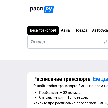
Весь транспорт
Авиа
Поезда
Автобус
Расписание транспорта
Емц
Онлайн-табло транспорта
Емцы
по всем н
Прибывает —
32 поезда,
Отправляется —
15 поездов,
Узнайте про расписание
аэропортов
Емцы