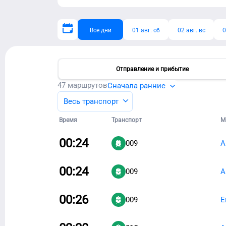
Все дни
01 авг. сб
02 авг. вс
0
Отправление и прибытие
47
маршрутов
Сначала ранние
Весь транспорт
Время
Транспорт
М
00:24
009
А
00:24
009
А
00:26
009
Е