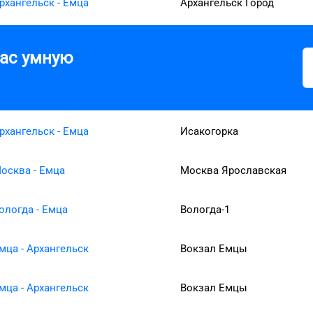
рхангельск - Емца
Архангельск Город
вас умную
рхангельск - Емца
Исакогорка
осква - Емца
Москва Ярославская
ологда - Емца
Вологда-1
мца - Архангельск
Вокзал Емцы
мца - Архангельск
Вокзал Емцы