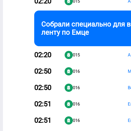
02:20
015
А
Собрали специально для 
ленту по
Емце
02:20
015
А
02:50
016
М
02:50
016
В
02:51
016
Е
02:51
016
Е