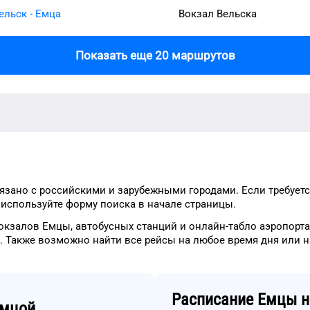
ельск - Емца
Вокзал Вельска
Показать еще 20 маршрутов
язано с российскими и зарубежными городами.
Если требует
о
используйте форму
поиска в начале страницы.
окзалов
Емцы
, автобусных станций и онлайн-табло
аэропорта
.
Также возможно найти
все рейсы на
любое
время
дня
или н
Расписание
Емцы
н
мцой