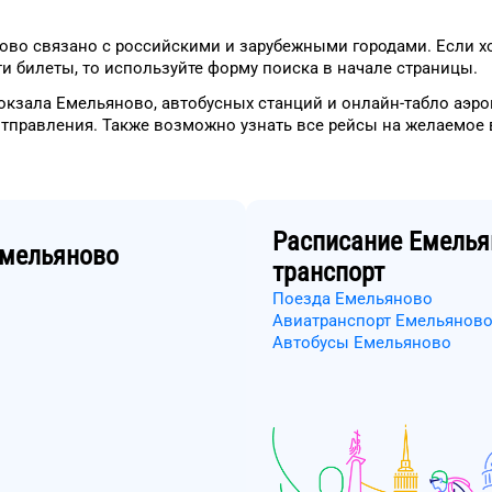
ово
связано с российскими и зарубежными городами.
Если х
ти
билеты, то
используйте форму
поиска в начале страницы.
окзала
Емельяново
, автобусных станций и онлайн-табло
аэро
отправления.
Также возможно узнать
все рейсы на
желаемое
Расписание
Емелья
мельяново
транспорт
Поезда Емельяново
Авиатранспорт Емельянов
Автобусы Емельяново