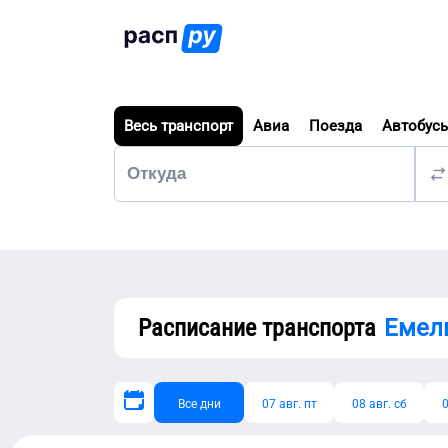
Весь транспорт
Авиа
Поезда
Автобус
Расписание транспорта
Емел
Все дни
07 авг. пт
08 авг. сб
0