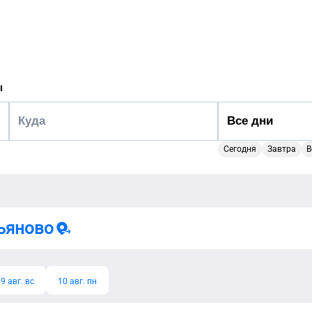
ы
Сегодня
Завтра
В
ьяново
9 авг. вс
10 авг. пн