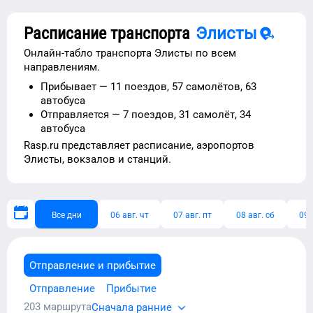
Расписание транспорта
Элисты
Онлайн-табло транспорта
Элисты
по всем
направлениям.
Прибывает —
11 поездов,
57 самолётов,
63
автобуса
Отправляется —
7 поездов,
31 самолёт,
34
автобуса
Rasp.ru представляет расписание,
аэропортов
Элисты
, вокзалов и станций.
Все дни
06 авг. чт
07 авг. пт
08 авг. сб
09 
Отправление и прибытие
Отправление
Прибытие
203
маршрута
Сначала ранние