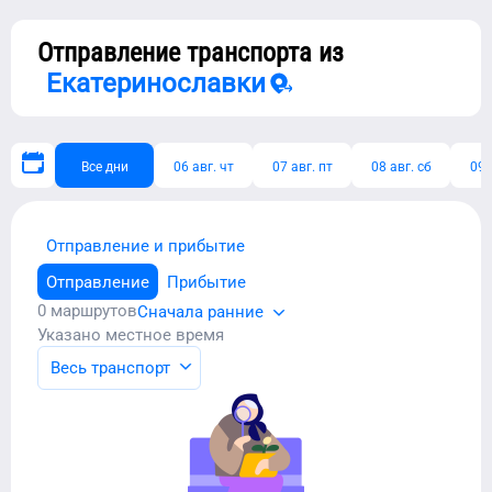
Отправление транспорта из
Екатеринославки
Все дни
06 авг. чт
07 авг. пт
08 авг. сб
09 
Отправление и прибытие
Отправление
Прибытие
0
маршрутов
Сначала ранние
Указано местное время
Весь транспорт