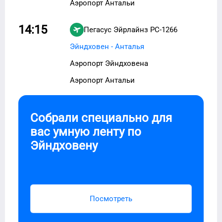
Аэропорт Антальи
14:15
Пегасус Эйрлайнз
PC-1266
Эйндховен - Анталья
Аэропорт Эйндховена
Аэропорт Антальи
Собрали специально для
вас умную ленту по
Эйндховену
Посмотреть