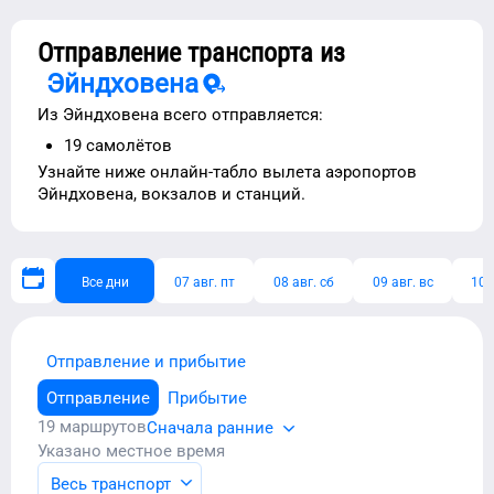
Отправление транспорта из
Эйндховена
Из
Эйндховена
всего отправляется:
19
самолётов
Узнайте ниже
онлайн-табло вылета аэропортов
Эйндховена
, вокзалов и станций.
Все дни
07 авг. пт
08 авг. сб
09 авг. вс
10 
Отправление и прибытие
Отправление
Прибытие
19
маршрутов
Сначала ранние
Указано местное время
Весь транспорт