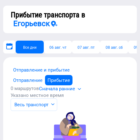
Прибытие транспорта в
Егорьевск
Все дни
06 авг. чт
07 авг. пт
08 авг. сб
09 
Отправление и прибытие
Отправление
Прибытие
0
маршрутов
Сначала ранние
Указано местное время
Весь транспорт