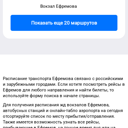
Вокзал Ефремова
Показать еще 20 маршрутов
Расписание транспорта
Ефремова
связано с российскими
и зарубежными городами.
Если хотите посмотреть рейсы
в
Ефремов
для
любого
направления и найти билеты, то
используйте форму
поиска в начале страницы.
Для получения расписания жд
вокзалов
Ефремова
,
автобусных станций и онлайн-табло
аэропорта
на сегодня
отсортируйте список
по месту прибытия/отправления.
Также имеется возможность узнать
все рейсы,
прибывающие в
Ефремов
, на
точное
время
дня
или на