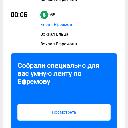
00:05
058
Елец - Ефремов
Вокзал Ельца
Вокзал Ефремова
Собрали специально для
вас умную ленту по
Ефремову
Посмотреть