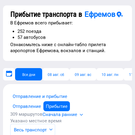
Прибытие транспорта в
Ефремов
В
Ефремов
всего прибывает:
252
поезда
57
автобусов
Ознакомьтесь ниже с
онлайн-табло прилета
аэропортов
Ефремова
, вокзалов и станций.
Все дни
08 авг. сб
09 авг. вс
10 авг. пн
11 
Отправление и прибытие
Отправление
Прибытие
309
маршрутов
Сначала ранние
Указано местное время
Весь транспорт