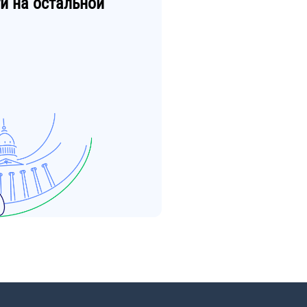
и
на остальной