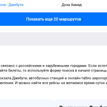
оха - Джибути
Доха Хамад
Показать еще 20 маршрутов
связано с российскими и зарубежными городами.
Если хотит
айти
билеты, то
используйте форму
поиска в начале страницы
окзала
Джибути
, автобусных станций и онлайн-табло
аэропор
авления.
И можно найти
все рейсы на
желаемое
время
суток
и