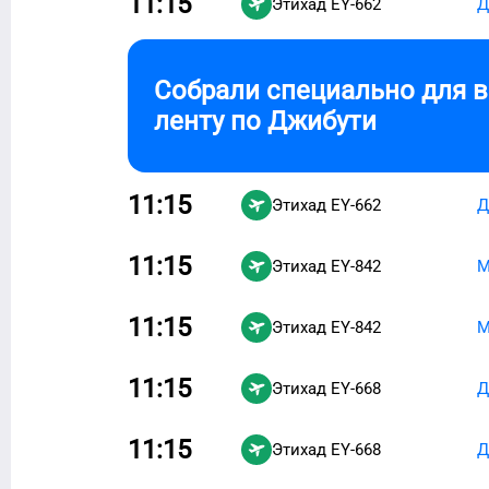
11:15
Этихад
EY-662
Д
Собрали специально для 
ленту по
Джибути
11:15
Этихад
EY-662
Д
11:15
Этихад
EY-842
М
11:15
Этихад
EY-842
М
11:15
Этихад
EY-668
Д
11:15
Этихад
EY-668
Д