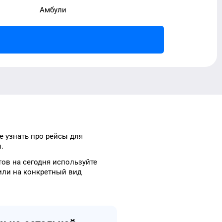
Амбули
е узнать про рейсы
для
.
тов
на сегодня
используйте
ли на конкретный
вид