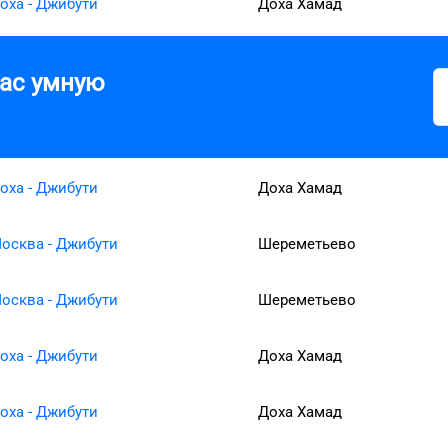
оха - Джибути
Доха Хамад
вас умную
оха - Джибути
Доха Хамад
осква - Джибути
Шереметьево
осква - Джибути
Шереметьево
оха - Джибути
Доха Хамад
оха - Джибути
Доха Хамад