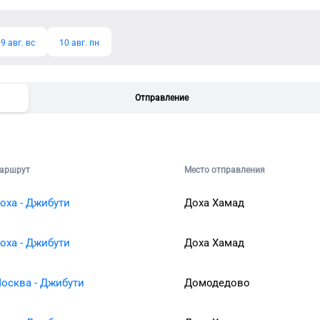
9 авг. вс
10 авг. пн
Отправление
аршрут
Место отправления
оха - Джибути
Доха Хамад
оха - Джибути
Доха Хамад
осква - Джибути
Домодедово