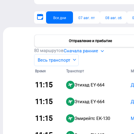
Все дни
07 авг. пт
08 авг. сб
0
Отправление и прибытие
80
маршрутов
Сначала ранние
Весь транспорт
Время
Транспорт
М
11:15
Этихад
EY-664
Д
11:15
Этихад
EY-664
Д
11:15
Эмирейтс
EK-130
М