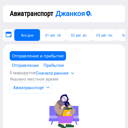
Авиатранспорт
Джанкоя
Все дни
01 авг. сб
02 авг. вс
03 авг. пн
04 
Отправление и прибытие
Отправление
Прибытие
0
маршрутов
Сначала ранние
Указано местное время
Авиатранспорт