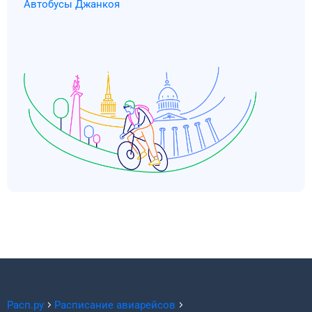
Автобусы Джанкоя
Расп.ру
Расписание авиарейсов