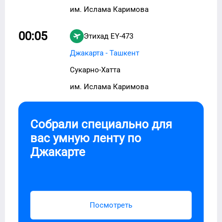
им. Ислама Каримова
00:05
Этихад
EY-473
Джакарта - Ташкент
Сукарно-Хатта
им. Ислама Каримова
Собрали специально для
вас умную ленту по
Джакарте
Посмотреть