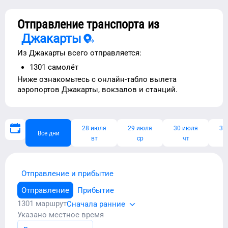
Отправление транспорта из
Джакарты
Из
Джакарты
всего отправляется:
1301
самолёт
Ниже ознакомьтесь с
онлайн-табло вылета
аэропортов
Джакарты
, вокзалов и станций.
28 июля
29 июля
30 июля
31
Все дни
вт
ср
чт
Отправление и прибытие
Отправление
Прибытие
1301
маршрут
Сначала ранние
Указано местное время