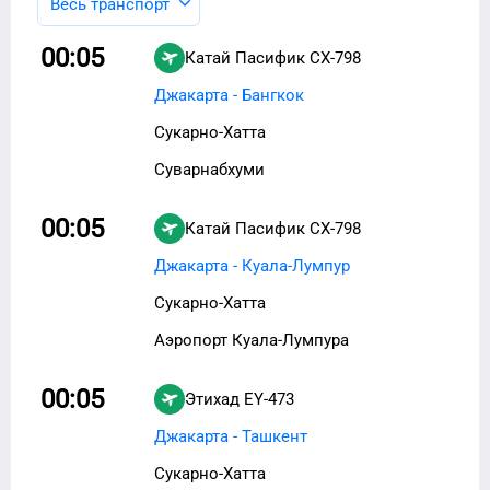
Весь транспорт
00:05
Катай Пасифик
CX-798
Джакарта - Бангкок
Сукарно-Хатта
Суварнабхуми
00:05
Катай Пасифик
CX-798
Джакарта - Куала-Лумпур
Сукарно-Хатта
Аэропорт Куала-Лумпура
00:05
Этихад
EY-473
Джакарта - Ташкент
Сукарно-Хатта