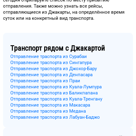
сегодня
отфильруйте список
по месту прибытия/
отправления.
Также можно узнать
все рейсы,
отправляющиеся из
Джакарты
, на
определённое
время
суток
или на конкретный
вид транспорта
.
Транспорт рядом с
Джакартой
Отправление траспорта из Сурабаи
Отправление траспорта из Сингапура
Отправление траспорта из Джохор-Бару
Отправление траспорта из Денпасара
Отправление траспорта из Праи
Отправление траспорта из Куала-Лумпура
Отправление траспорта из Баликпапана
Отправление траспорта из Куала-Тренгану
Отправление траспорта из Макасара
Отправление траспорта из Медана
Отправление траспорта из Лабуан-Баджо