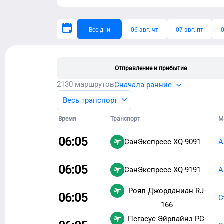
Все дни
06 авг. чт
07 авг. пт
0
Отправление и прибытие
2130
маршрутов
Сначала ранние
Весь транспорт
Время
Транспорт
М
06:05
СанЭкспресс
XQ-9091
А
06:05
СанЭкспресс
XQ-9191
А
Роял Джорданиан
RJ-
06:05
С
166
Пегасус Эйрлайнз
PC-