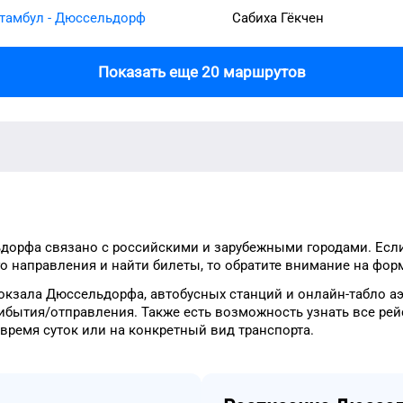
тамбул - Дюссельдорф
Сабиха Гёкчен
Показать еще 20 маршрутов
ьдорфа
связано с российскими и зарубежными городами.
Есл
го
направления и найти билеты, то
обратите внимание на фор
окзала
Дюссельдорфа
, автобусных станций и онлайн-табло
а
ибытия/отправления.
Также есть возможность узнать
все рей
время
суток
или на конкретный
вид транспорта
.