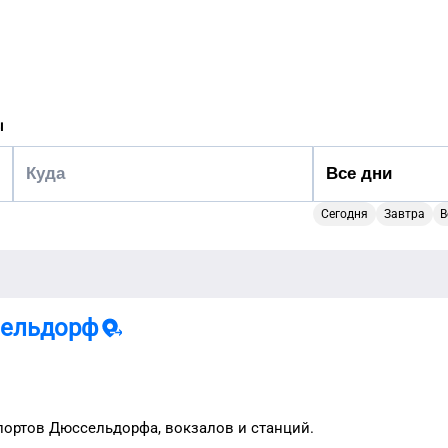
ы
Сегодня
Завтра
В
ельдорф
портов
Дюссельдорфа
, вокзалов и станций.