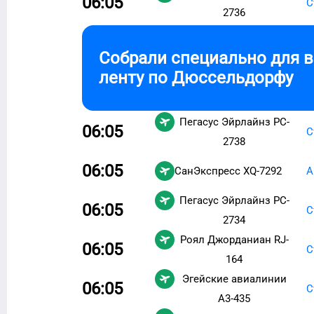
06:05
С
2736
Собрали специально для 
ленту по
Дюссельдорфу
Пегасус Эйрлайнз
PC-
06:05
С
2738
06:05
СанЭкспресс
XQ-7292
А
Пегасус Эйрлайнз
PC-
06:05
С
2734
Роял Джорданиан
RJ-
06:05
С
164
Эгейские авиалинии
06:05
С
A3-435