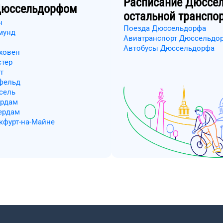
Расписание
Дюссе
юссельдорфом
остальной транспо
н
Поезда Дюссельдорфа
мунд
Авиатранспорт Дюссельдо
Автобусы Дюссельдорфа
ховен
стер
т
ефельд
сель
ердам
ердам
кфурт-на-Майне