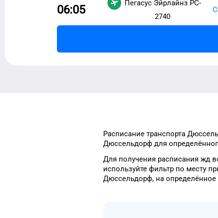
Пегасус Эйрлайнз
PC-
06:05
С
2740
Расписание транспорта
Дюссел
Дюссельдорф
для
определённо
Для получения расписания жд
в
используйте фильтр
по месту пр
Дюссельдорф
, на
определённое