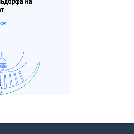
льдорфа
на
рт
рфа