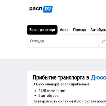
Весь транспорт
Авиа
Поезда
Автобус
Прибытие транспорта в
Дюсс
В
Дюссельдорф
всего прибывает:
2125
самолётов
5
автобусов
На rasp.ru есть
онлайн-табло прилета аэро