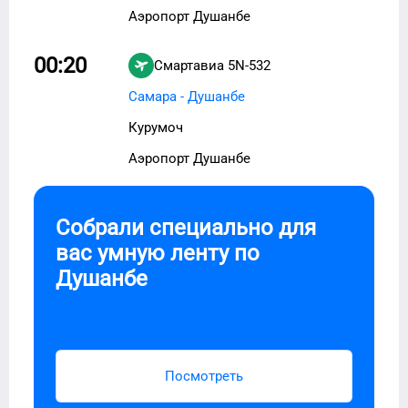
Аэропорт Душанбе
00:20
Смартавиа
5N-532
Самара - Душанбе
Курумоч
Аэропорт Душанбе
Собрали специально для
вас умную ленту по
Душанбе
Посмотреть