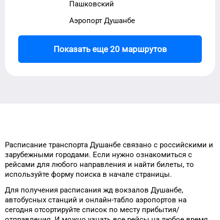
Пашковский
Аэропорт Душанбе
Показать еще 20 маршрутов
Расписание транспорта
Душанбе
связано с российскими и
зарубежными городами.
Если нужно ознакомиться с
рейсами
для
любого
направления и найти
билеты, то
используйте форму
поиска в начале страницы.
Для получения расписания жд
вокзалов
Душанбе
,
автобусных станций и онлайн-табло
аэропортов
на
сегодня
отсортируйте список
по месту прибытия/
отправления.
И можно узнать
все рейсы на
любое
время