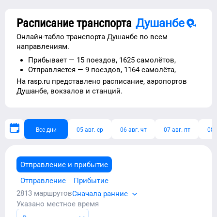
Расписание транспорта
Душанбе
Онлайн-табло транспорта
Душанбе
по всем
направлениям.
Прибывает —
15 поездов,
1625 самолётов,
Отправляется —
9 поездов,
1164 самолёта,
На rasp.ru представлено расписание,
аэропортов
Душанбе
, вокзалов и станций.
Все дни
05 авг. ср
06 авг. чт
07 авг. пт
08 
Отправление и прибытие
Отправление
Прибытие
2813
маршрутов
Сначала ранние
Указано местное время