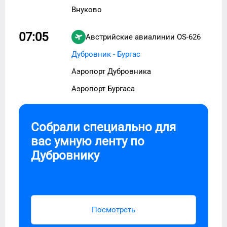
Внуково
07:05
Австрийские авиалинии
OS-626
Дубровник - Бургас
Аэропорт Дубровника
Аэропорт Бургаса
Собрали специально для
вас умную ленту по
Дубровнику
Посмотреть