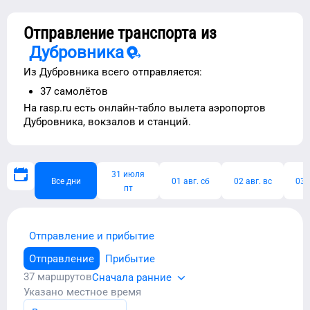
Отправление транспорта из
Дубровника
Из
Дубровника
всего отправляется:
37
самолётов
На rasp.ru есть
онлайн-табло вылета аэропортов
Дубровника
, вокзалов и станций.
31 июля
Все дни
01 авг. сб
02 авг. вс
03 
пт
Отправление и прибытие
Отправление
Прибытие
37
маршрутов
Сначала ранние
Указано местное время