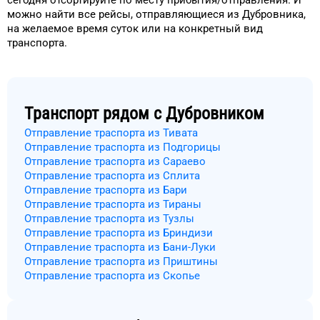
сегодня
отсортируйте
по месту прибытия/отправления.
И
можно найти
все рейсы, отправляющиеся из
Дубровника
,
на
желаемое
время
суток
или на конкретный
вид
транспорта
.
Транспорт рядом с
Дубровником
Отправление траспорта из Тивата
Отправление траспорта из Подгорицы
Отправление траспорта из Сараево
Отправление траспорта из Сплита
Отправление траспорта из Бари
Отправление траспорта из Тираны
Отправление траспорта из Тузлы
Отправление траспорта из Бриндизи
Отправление траспорта из Бани-Луки
Отправление траспорта из Приштины
Отправление траспорта из Скопье