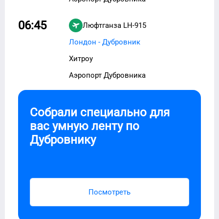
06:45
Люфтганза
LH-915
Лондон - Дубровник
Хитроу
Аэропорт Дубровника
Собрали специально для
вас умную ленту по
Дубровнику
Посмотреть