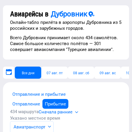
Авиарейсы в
Дубровник
Онлайн-табло прилёта в аэропорты
Дубровника
из
5
российских и зарубежных городов.
Всего
Дубровник
принимает около
434
самолётов.
Самое большое количество
полётов —
301
совершает авиакомпания "
Турецкие авиалинии
".
Все дни
07 авг. пт
08 авг. сб
09 авг. вс
10 
Отправление и прибытие
Отправление
Прибытие
434
маршрута
Сначала ранние
Указано местное время
Авиатранспорт