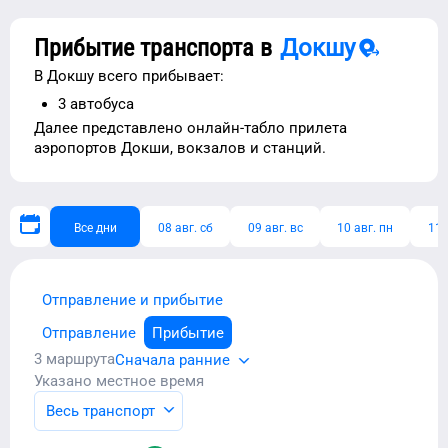
Прибытие транспорта в
Докшу
В
Докшу
всего прибывает:
3
автобуса
Далее представлено
онлайн-табло прилета
аэропортов
Докши
, вокзалов и станций.
Все дни
08 авг. сб
09 авг. вс
10 авг. пн
11 
Отправление и прибытие
Отправление
Прибытие
3
маршрута
Сначала ранние
Указано местное время
Весь транспорт