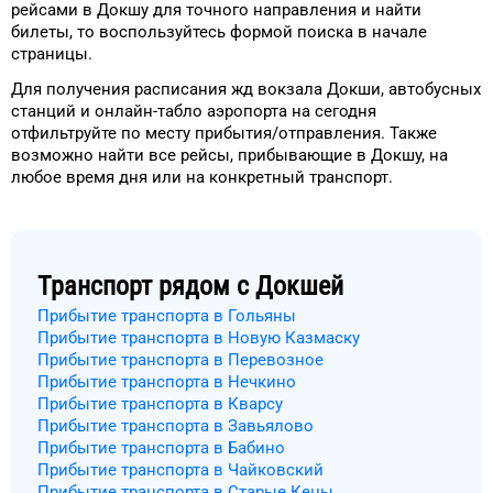
рейсами
в
Докшу
для
точного
направления и найти
билеты, то
воспользуйтесь формой
поиска в начале
страницы.
Для получения расписания жд
вокзала
Докши
, автобусных
станций и онлайн-табло
аэропорта
на сегодня
отфильтруйте
по месту прибытия/отправления.
Также
возможно найти
все рейсы, прибывающие в
Докшу
, на
любое
время
дня
или на конкретный
транспорт
.
Транспорт рядом с
Докшей
Прибытие транспорта в Гольяны
Прибытие транспорта в Новую Казмаску
Прибытие транспорта в Перевозное
Прибытие транспорта в Нечкино
Прибытие транспорта в Кварсу
Прибытие транспорта в Завьялово
Прибытие транспорта в Бабино
Прибытие транспорта в Чайковский
Прибытие транспорта в Старые Кены