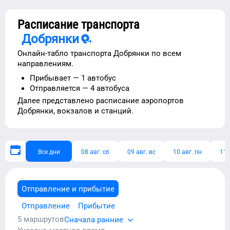
Расписание транспорта
Добрянки
Онлайн-табло транспорта
Добрянки
по всем
направлениям.
Прибывает —
1 автобус
Отправляется —
4 автобуса
Далее представлено расписание
аэропортов
Добрянки
, вокзалов и станций.
Все дни
08 авг. сб
09 авг. вс
10 авг. пн
11 
Отправление и прибытие
Отправление
Прибытие
5
маршрутов
Сначала ранние