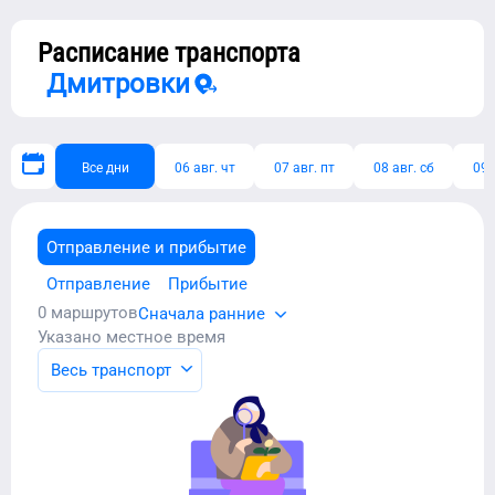
Расписание транспорта
Дмитровки
Все дни
06 авг. чт
07 авг. пт
08 авг. сб
09 
Отправление и прибытие
Отправление
Прибытие
0
маршрутов
Сначала ранние
Указано местное время
Весь транспорт