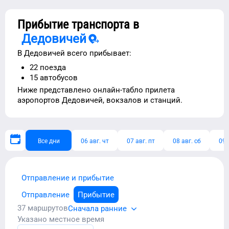
Прибытие транспорта в
Дедовичей
В
Дедовичей
всего прибывает:
22
поезда
15
автобусов
Ниже представлено
онлайн-табло прилета
аэропортов
Дедовичей
, вокзалов и станций.
Все дни
06 авг. чт
07 авг. пт
08 авг. сб
09 
Отправление и прибытие
Отправление
Прибытие
37
маршрутов
Сначала ранние
Указано местное время