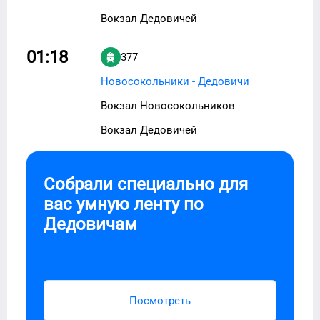
Вокзал Дедовичей
01:18
377
Новосокольники - Дедовичи
Вокзал Новосокольников
Вокзал Дедовичей
Собрали специально для
вас умную ленту по
Дедовичам
Посмотреть