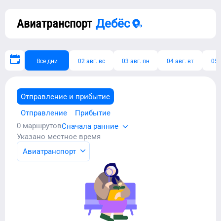
Авиатранспорт
Дебёс
Все дни
02 авг. вс
03 авг. пн
04 авг. вт
05 
Отправление и прибытие
Отправление
Прибытие
0
маршрутов
Сначала ранние
Указано местное время
Авиатранспорт