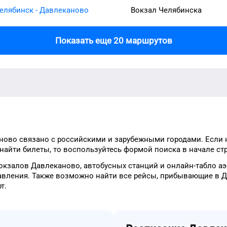
елябинск - Давлеканово
Вокзал Челябинска
Показать еще 20 маршрутов
ново
связано с российскими и зарубежными городами.
Если 
найти билеты, то
воспользуйтесь формой
поиска в начале ст
окзалов
Давлеканово
, автобусных станций и онлайн-табло
аэ
авления.
Также возможно найти
все рейсы, прибывающие в
Д
рт
.