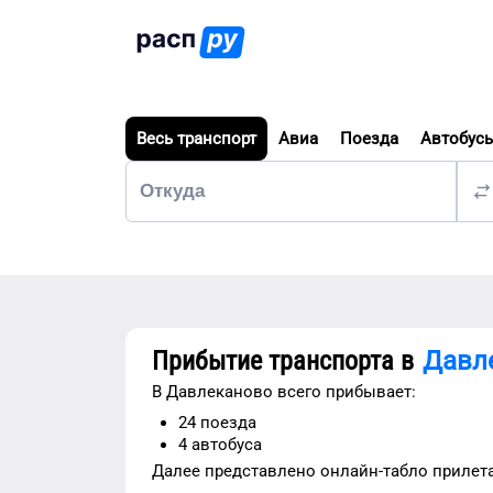
Весь транспорт
Авиа
Поезда
Автобус
Прибытие транспорта в
Давл
В
Давлеканово
всего прибывает:
24
поезда
4
автобуса
Далее представлено
онлайн-табло прилет