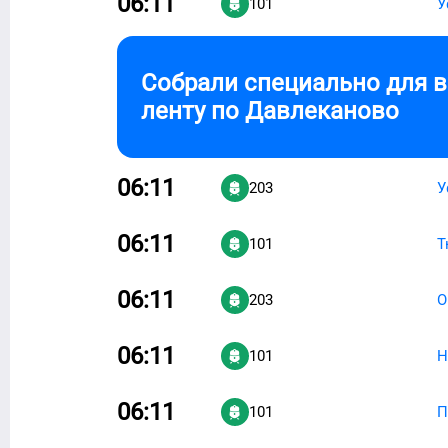
06:11
101
У
Собрали специально для 
ленту по
Давлеканово
06:11
203
У
06:11
101
Т
06:11
203
О
06:11
101
Н
06:11
101
П