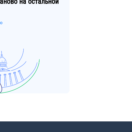
аново
на остальной
во