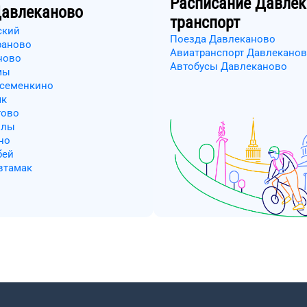
Расписание
Давлек
авлеканово
транспорт
ский
Поезда Давлеканово
раново
Авиатранспорт Давлекано
ново
Автобусы Давлеканово
мы
осеменкино
як
тово
нлы
но
бей
втамак