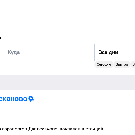
ы
Сегодня
Завтра
В
еканово
а аэропортов
Давлеканово
, вокзалов и станций.