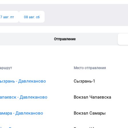
7 авг. пт
08 авг. сб
Отправление
аршрут
Место отправления
ызрань - Давлеканово
Сызрань-1
апаевск - Давлеканово
Вокзал Чапаевска
амара - Давлеканово
Вокзал Самары