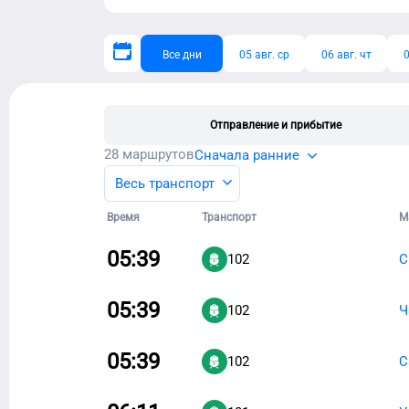
Все дни
05 авг. ср
06 авг. чт
0
Отправление и прибытие
28
маршрутов
Сначала ранние
Весь транспорт
Время
Транспорт
М
05:39
102
С
05:39
102
Ч
05:39
102
С