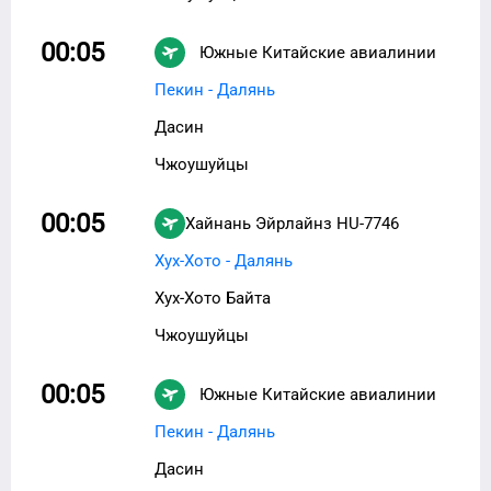
00:05
Южные Китайские авиалинии
CZ-8823
Пекин - Далянь
Дасин
Чжоушуйцы
00:05
Хайнань Эйрлайнз
HU-7746
Хух-Хото - Далянь
Хух-Хото Байта
Чжоушуйцы
00:05
Южные Китайские авиалинии
CZ-6948
Пекин - Далянь
Дасин