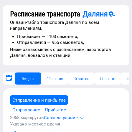
Расписание транспорта
Даляня
Онлайн-табло транспорта
Даляня
по всем
направлениям.
Прибывает —
1103 самолёта,
Отправляется —
955 самолётов,
Ниже ознакомьтесь с расписанием,
аэропортов
Даляня
, вокзалов и станций.
Все дни
09 авг. вс
10 авг. пн
11 авг. вт
12 
Отправление и прибытие
Отправление
Прибытие
2058
маршрутов
Сначала ранние
Указано местное время