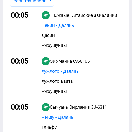
Весь транспорт
00:05
Южные Китайские авиалинии
CZ-8805
Пекин - Далянь
Дасин
Чжоушуйцы
00:05
Эйр Чайна
CA-8105
Хух-Хото - Далянь
Хух-Хото Байта
Чжоушуйцы
00:05
Сычуань Эйрлайнз
3U-6311
Чэнду - Далянь
Тяньфу