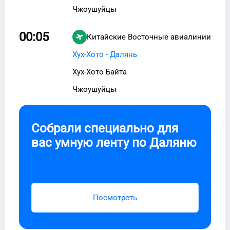
Чжоушуйцы
00:05
Китайские Восточные авиалинии
MU-6706
Хух-Хото - Далянь
Хух-Хото Байта
Чжоушуйцы
Собрали специально для
вас умную ленту по
Даляню
Посмотреть