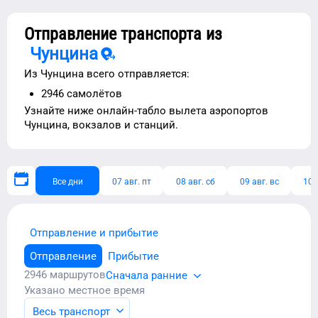
Отправление транспорта из
Чунцина
Из
Чунцина
всего отправляется:
2946
самолётов
Узнайте ниже
онлайн-табло вылета аэропортов
Чунцина
, вокзалов и станций.
Все дни
07 авг. пт
08 авг. сб
09 авг. вс
10 
Отправление и прибытие
Отправление
Прибытие
2946
маршрутов
Сначала ранние
Указано местное время
Весь транспорт