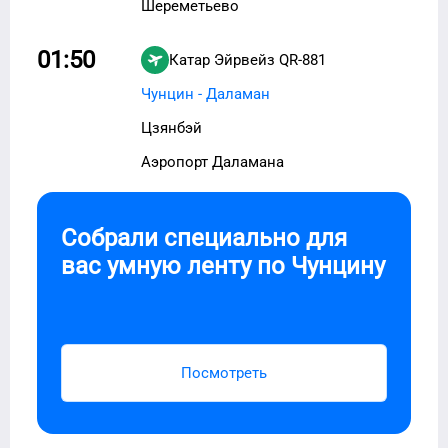
Шереметьево
01:50
Катар Эйрвейз
QR-881
Чунцин - Даламан
Цзянбэй
Аэропорт Даламана
Собрали специально для
вас умную ленту по
Чунцину
Посмотреть