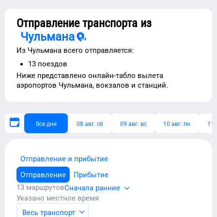
Отправление транспорта из
Чульмана
Из
Чульмана
всего отправляется:
13
поездов
Ниже представлено
онлайн-табло вылета
аэропортов
Чульмана
, вокзалов и станций.
Все дни
08 авг. сб
09 авг. вс
10 авг. пн
11 
Отправление и прибытие
Отправление
Прибытие
13
маршрутов
Сначала ранние
Указано местное время
Весь транспорт