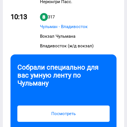
Нерюнгри Пасс.
10:13
317
Чульман - Владивосток
Вокзал Чульмана
Владивосток (ж/д вокзал)
Собрали специально для
вас умную ленту по
Чульману
Посмотреть