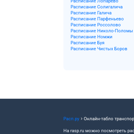
Расписание Лопарево
Расписание Солигалича
Расписание Галича
Расписание Парфеньево
Расписание Россолово
Расписание Николо-Поломы
Расписание Номжи
Расписание Буя
Расписание Чистых Боров
Расп.ру
Онлайн-табло транспо
На rasp.ru можно посмотреть рас