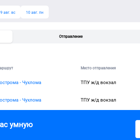
9 авг. вс
10 авг. пн
Отправление
аршрут
Место отправления
острома - Чухлома
ТПУ ж/д вокзал
острома - Чухлома
ТПУ ж/д вокзал
вас умную