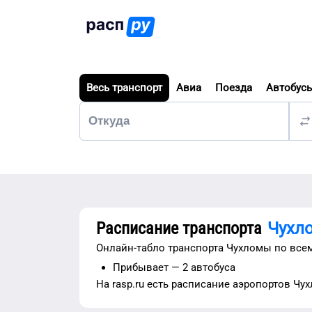
Весь транспорт
Авиа
Поезда
Автобус
Расписание транспорта
Чухл
Онлайн-табло транспорта
Чухломы
по все
Прибывает —
2 автобуса
На rasp.ru есть расписание
аэропортов
Чу