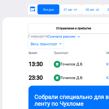
Все дни
07 авг. пт
08 авг. сб
0
Отправление и прибытие
2
маршрута
Сначала ранние
Весь транспорт
Время
Транспорт
М
13:30
Точилов Д.В.
К
23:30
Точилов Д.В.
К
Собрали специально для 
ленту по
Чухломе