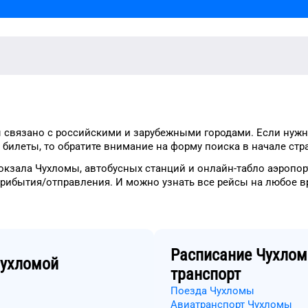
ы
связано с российскими и зарубежными городами.
Если нужн
билеты, то
обратите внимание на форму
поиска в начале стр
окзала
Чухломы
, автобусных станций и онлайн-табло
аэропор
прибытия/отправления.
И можно узнать
все рейсы на
любое
в
Расписание
Чухло
ухломой
транспорт
Поезда Чухломы
Авиатранспорт Чухломы