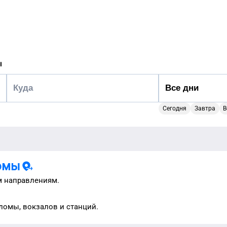
ы
Сегодня
Завтра
В
омы
м направлениям.
хломы
, вокзалов и станций.