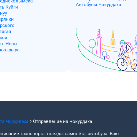
Среднеколымска
Автобусы Чокурдаха
ть-Куйги
нуу
ырянки
ерского
тагая
икси
сть-Неры
аккырыра
рта
Чокурдаха
Отправление из
Чокурдаха
писание транспорта: поезда, самолёта, автобуса. Всю