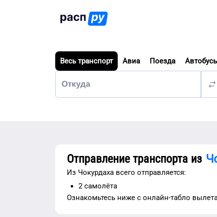
Весь транспорт
Авиа
Поезда
Автобус
Отправление транспорта из
Ч
Из
Чокурдаха
всего отправляется:
2
самолёта
Ознакомьтесь ниже с
онлайн-табло вылет