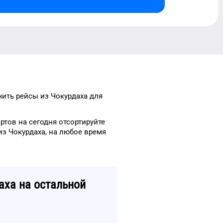
чить рейсы
из
Чокурдаха
для
ртов
на сегодня
отсортируйте
из
Чокурдаха
, на
любое
время
аха
на остальной