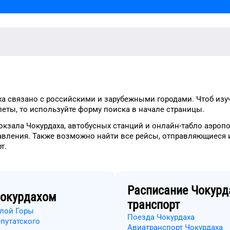
ха
связано с российскими и зарубежными городами.
Чтоб изу
еты, то
используйте форму
поиска в начале страницы.
окзала
Чокурдаха
, автобусных станций и онлайн-табло
аэропо
авления.
Также возможно найти
все рейсы, отправляющиеся 
рт
.
Расписание
Чокурд
окурдахом
транспорт
елой Горы
Поезда Чокурдаха
путатского
Авиатранспорт Чокурдаха