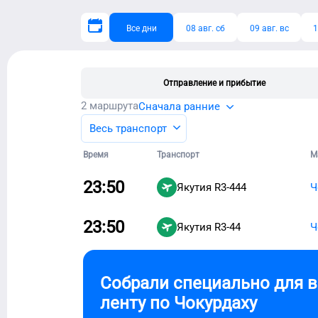
Все дни
08 авг. сб
09 авг. вс
1
Отправление и прибытие
2
маршрута
Сначала ранние
Весь транспорт
Время
Транспорт
М
23:50
Якутия
R3-444
Ч
23:50
Якутия
R3-44
Ч
Собрали специально для 
ленту по
Чокурдаху