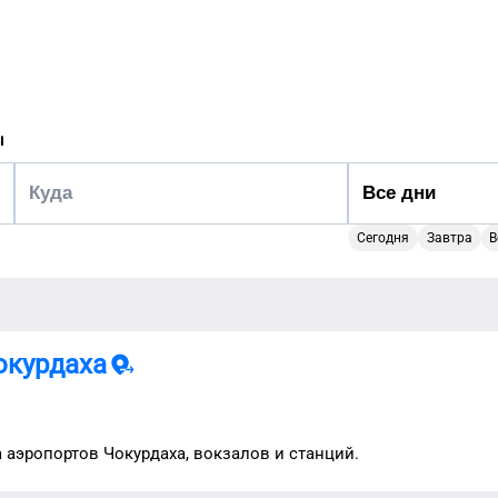
ы
Сегодня
Завтра
В
окурдаха
а аэропортов
Чокурдаха
, вокзалов и станций.