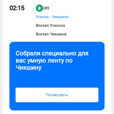
02:15
389
Усинск - Чикшино
Вокзал Усинска
Вокзал Чикшина
Собрали специально для
вас умную ленту по
Чикшину
Посмотреть