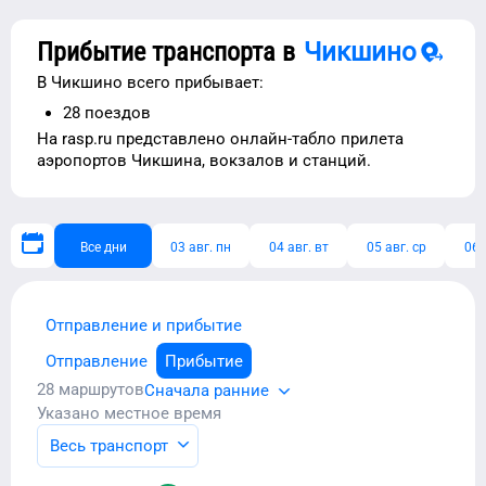
Прибытие транспорта в
Чикшино
В
Чикшино
всего прибывает:
28
поездов
На rasp.ru представлено
онлайн-табло прилета
аэропортов
Чикшина
, вокзалов и станций.
Все дни
03 авг. пн
04 авг. вт
05 авг. ср
06 
Отправление и прибытие
Отправление
Прибытие
28
маршрутов
Сначала ранние
Указано местное время
Весь транспорт