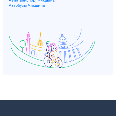
Авиатранспорт Чикшина
Автобусы Чикшина