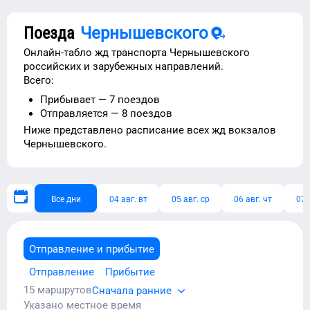
Поезда
Чернышевского
Онлайн-табло жд транспорта
Чернышевского
российских и зарубежных направлений.
Всего:
Прибывает —
7
поездов
Отправляется —
8
поездов
Ниже представлено расписание
всех жд вокзалов
Чернышевского
.
Все дни
04 авг. вт
05 авг. ср
06 авг. чт
07 
Отправление и прибытие
Отправление
Прибытие
15
маршрутов
Сначала ранние
Указано местное время