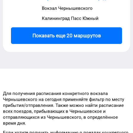
Вокзал Чернышевского
Калининград Пасс Южный
Показать еще 20 маршрутов
Для получения расписания
конкретного
вокзала
Чернышевского
на сегодня
применяйте фильтр
по месту
прибытия/отправления.
Также можно найти
расписание
всех поездов, прибывающих в
Чернышевское
и
отправляющихся из
Чернышевского
, в определённое
время
дня
.
Если хотите получить информацию
о поездах
конкретного