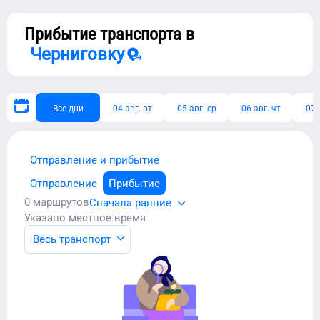
Прибытие транспорта в
Черниговку
Все дни
04 авг. вт
05 авг. ср
06 авг. чт
07 
Отправление и прибытие
Отправление
Прибытие
0
маршрутов
Сначала ранние
Указано местное время
Весь транспорт