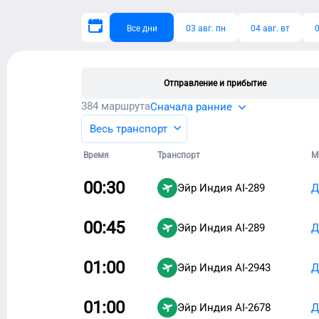
Все дни
03 авг. пн
04 авг. вт
0
Отправление и прибытие
384
маршрута
Сначала ранние
Весь транспорт
Время
Транспорт
М
00:30
Эйр Индия
AI-289
Д
00:45
Эйр Индия
AI-289
Д
01:00
Эйр Индия
AI-2943
Д
01:00
Эйр Индия
AI-2678
Д