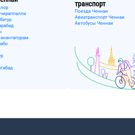
транспорт
алор
Поезда Ченнаи
ччираппалли
Авиатранспорт Ченнаи
батур
Автобусы Ченнаи
арабад
н
ванантапурам
омбо
ур
нгабад