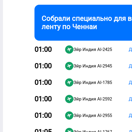
Собрали специально для 
ленту по
Ченнаи
01:00
Эйр Индия
AI-2425
Д
01:00
Эйр Индия
AI-2945
Д
01:00
Эйр Индия
AI-1785
Д
01:00
Эйр Индия
AI-2592
Д
01:00
Эйр Индия
AI-2955
Д
01:05
Эйр Индия
AI-1767
Д