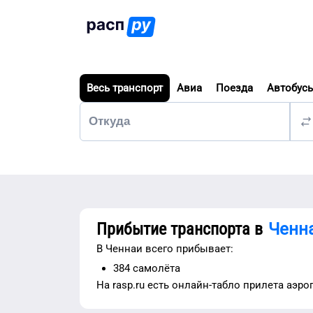
Весь транспорт
Авиа
Поезда
Автобус
Прибытие транспорта в
Ченн
В
Ченнаи
всего прибывает:
384
самолёта
На rasp.ru есть
онлайн-табло прилета аэро