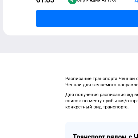
Расписание транспорта
Ченнаи
с
Ченнаи
для
желаемого
направле
Для получения расписания жд
в
список
по месту прибытия/отпр
конкретный
вид транспорта
.
Транспорт рядом с
Ч