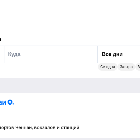
ы
Сегодня
Завтра
В
аи
портов
Ченнаи
, вокзалов и станций.