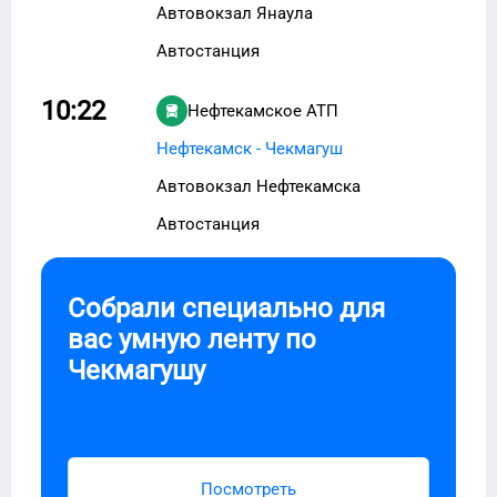
Автовокзал Янаула
Автостанция
10:22
Нефтекамское АТП
Нефтекамск - Чекмагуш
Автовокзал Нефтекамска
Автостанция
Собрали специально для
вас умную ленту по
Чекмагушу
Посмотреть