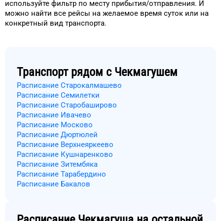
используйте фильтр
по месту прибытия/отправления.
И
можно найти
все рейсы на
желаемое
время
суток
или на
конкретный
вид транспорта
.
Транспорт рядом с
Чекмагушем
Расписание Старокалмашево
Расписание Семилетки
Расписание Старобаширово
Расписание Ивачево
Расписание Москово
Расписание Дюртюлей
Расписание Верхнеяркеево
Расписание Кушнаренково
Расписание Зитембяка
Расписание Тарабердино
Расписание Бакалов
Расписание
Чекмагуша
на остальной