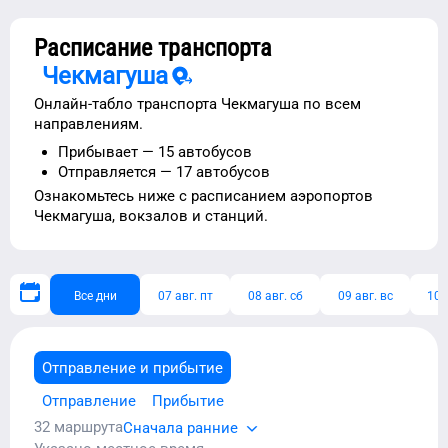
Расписание транспорта
Чекмагуша
Онлайн-табло транспорта
Чекмагуша
по всем
направлениям.
Прибывает —
15 автобусов
Отправляется —
17 автобусов
Ознакомьтесь ниже с расписанием
аэропортов
Чекмагуша
, вокзалов и станций.
Все дни
07 авг. пт
08 авг. сб
09 авг. вс
10 
Отправление и прибытие
Отправление
Прибытие
32
маршрута
Сначала ранние