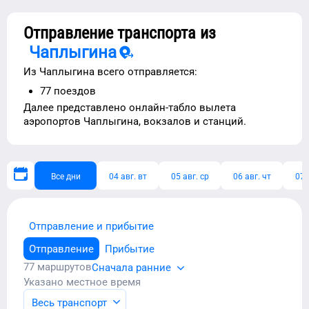
Отправление транспорта из
Чаплыгина
Из
Чаплыгина
всего отправляется:
77
поездов
Далее представлено
онлайн-табло вылета
аэропортов
Чаплыгина
, вокзалов и станций.
Все дни
04 авг. вт
05 авг. ср
06 авг. чт
07 
Отправление и прибытие
Отправление
Прибытие
77
маршрутов
Сначала ранние
Указано местное время
Весь транспорт