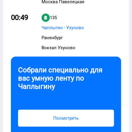
Москва Павелецкая
00:49
135
Чаплыгин - Узуново
Раненбург
Вокзал Узуново
Собрали специально для
вас умную ленту по
Чаплыгину
Посмотреть