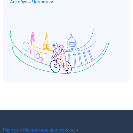
Автобусы Чамзинки
Расп.ру
Расписание авиарейсов