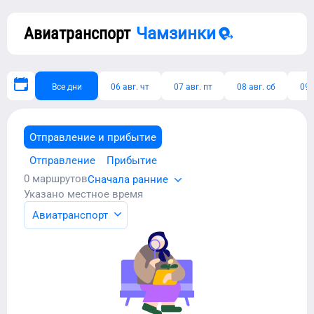
Авиатранспорт
Чамзинки
Все дни
06 авг. чт
07 авг. пт
08 авг. сб
09 
Отправление и прибытие
Отправление
Прибытие
0
маршрутов
Сначала ранние
Указано местное время
Авиатранспорт