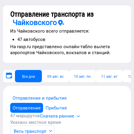
Отправление транспорта из
Чайковского
Из
Чайковского
всего отправляется:
47
автобусов
На rasp.ru представлено
онлайн-табло вылета
аэропортов
Чайковского
, вокзалов и станций.
Все дни
09 авг. вс
10 авг. пн
11 авг. вт
12 
Отправление и прибытие
Отправление
Прибытие
47
маршрутов
Сначала ранние
Указано местное время
Весь транспорт