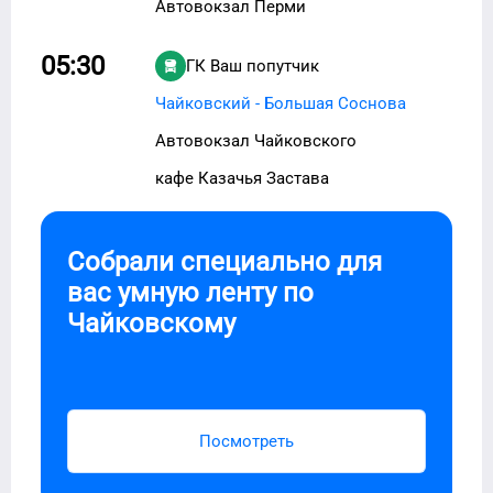
Автовокзал Перми
05:30
ГК Ваш попутчик
Чайковский - Большая Соснова
Автовокзал Чайковского
кафе Казачья Застава
Собрали специально для
вас умную ленту по
Чайковскому
Посмотреть