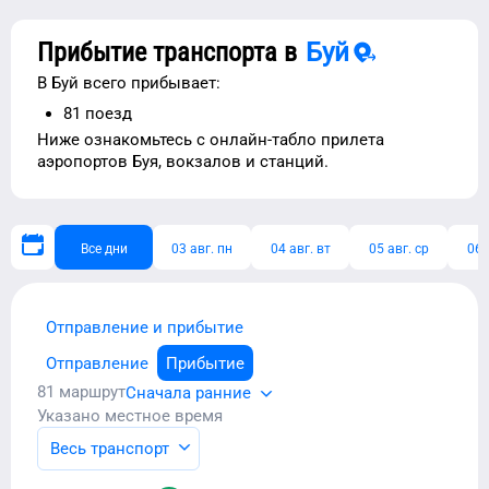
Прибытие транспорта в
Буй
В
Буй
всего прибывает:
81
поезд
Ниже ознакомьтесь с
онлайн-табло прилета
аэропортов
Буя
, вокзалов и станций.
Все дни
03 авг. пн
04 авг. вт
05 авг. ср
06 
Отправление и прибытие
Отправление
Прибытие
81
маршрут
Сначала ранние
Указано местное время
Весь транспорт