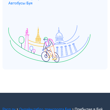
Автобусы Буя
Расп.ру
Онлайн-табло транспорта
Буя
Прибытие в
Буй