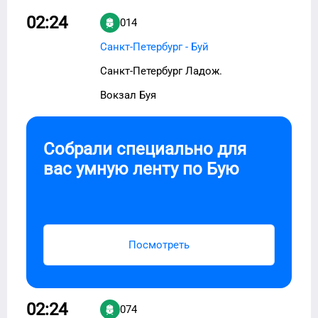
02:24
014
Санкт-Петербург - Буй
Санкт-Петербург Ладож.
Вокзал Буя
Собрали специально для
вас умную ленту по
Бую
Посмотреть
02:24
074