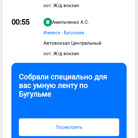
ост. Ж/д вокзал
00:55
Амельченко А.С.
Ижевск - Бугульма
Автовокзал Центральный
ост. Ж/д вокзал
Собрали специально для
вас умную ленту по
Бугульме
Посмотреть