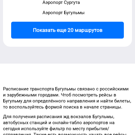
Аэропорт Сургута
Аэропорт Бугульмы
Показать еще 20 маршрутов
Расписание транспорта
Бугульмы
связано с российскими
и зарубежными городами.
Чтоб посмотреть рейсы
в
Бугульму
для
определённого
направления и найти билеты,
то
воспользуйтесь формой
поиска в начале страницы.
Для получения расписания жд
вокзалов
Бугульмы
,
автобусных станций и онлайн-табло
аэропортов
на
сегодня
используйте фильтр
по месту прибытия/
отправления.
Также есть возможность узнать
все рейсы,