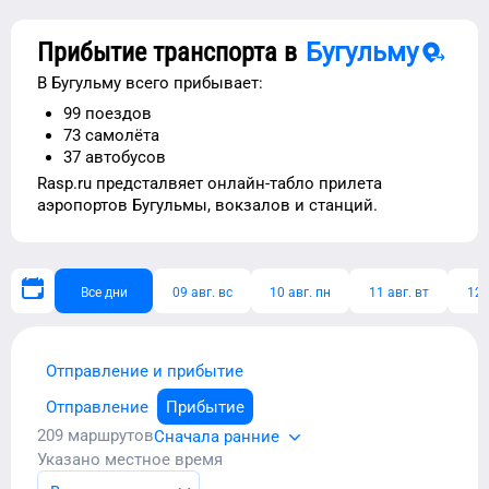
Прибытие транспорта в
Бугульму
В
Бугульму
всего прибывает:
99
поездов
73
самолёта
37
автобусов
Rasp.ru предсталвяет
онлайн-табло прилета
аэропортов
Бугульмы
, вокзалов и станций.
Все дни
09 авг. вс
10 авг. пн
11 авг. вт
12 
Отправление и прибытие
Отправление
Прибытие
209
маршрутов
Сначала ранние
Указано местное время