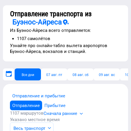
Отправление транспорта из
Буэнос-Айреса
Из
Буэнос-Айреса
всего отправляется:
1107
самолётов
Узнайте про
онлайн-табло вылета аэропортов
Буэнос-Айреса
, вокзалов и станций.
Все дни
07 авг. пт
08 авг. сб
09 авг. вс
10 
Отправление и прибытие
Отправление
Прибытие
1107
маршрутов
Сначала ранние
Указано местное время
Весь транспорт