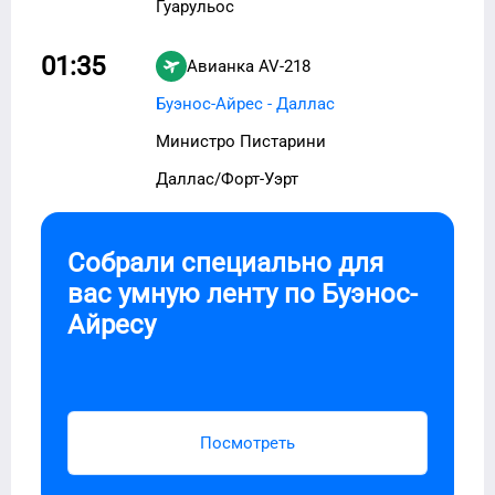
Гуарульос
01:35
Авианка
AV-218
Буэнос-Айрес - Даллас
Министро Пистарини
Даллас/Форт-Уэрт
Собрали специально для
вас умную ленту по
Буэнос-
Айресу
Посмотреть