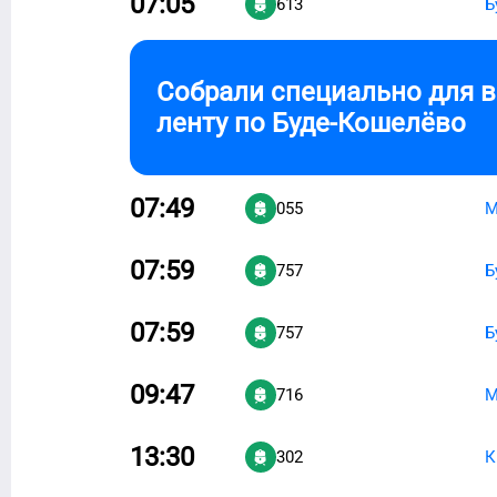
07:05
613
Б
Собрали специально для 
ленту по
Буде-Кошелёво
07:49
055
М
07:59
757
Б
07:59
757
Б
09:47
716
М
13:30
302
К