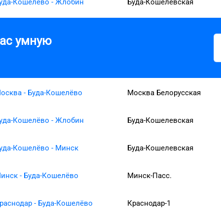
уда-Кошелёво - Жлобин
Буда-Кошелевская
вас умную
осква - Буда-Кошелёво
Москва Белорусская
уда-Кошелёво - Жлобин
Буда-Кошелевская
уда-Кошелёво - Минск
Буда-Кошелевская
инск - Буда-Кошелёво
Минск-Пасс.
раснодар - Буда-Кошелёво
Краснодар-1