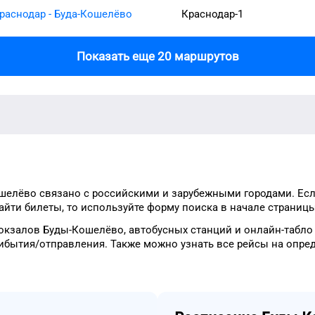
раснодар - Буда-Кошелёво
Краснодар-1
Показать еще 20 маршрутов
шелёво
связано с российскими и зарубежными городами.
Есл
айти
билеты, то
используйте форму
поиска в начале страницы
окзалов
Буды-Кошелёво
, автобусных станций и онлайн-табл
ибытия/отправления.
Также можно узнать
все рейсы на
опре