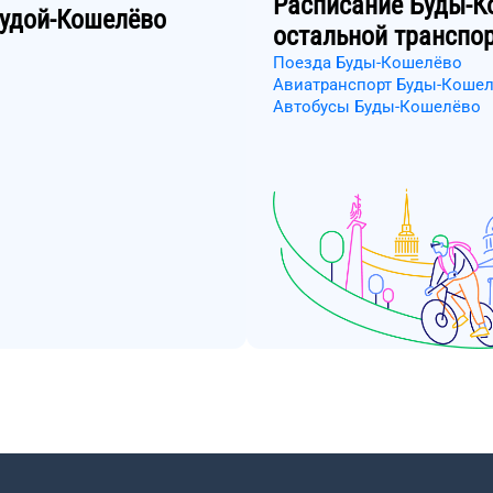
Расписание
Буды-К
удой-Кошелёво
остальной транспо
Поезда Буды-Кошелёво
Авиатранспорт Буды-Коше
Автобусы Буды-Кошелёво