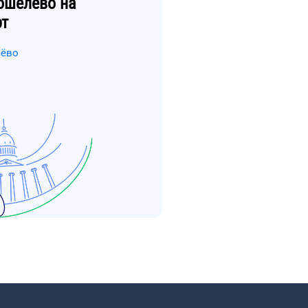
ошелёво
на
рт
лёво