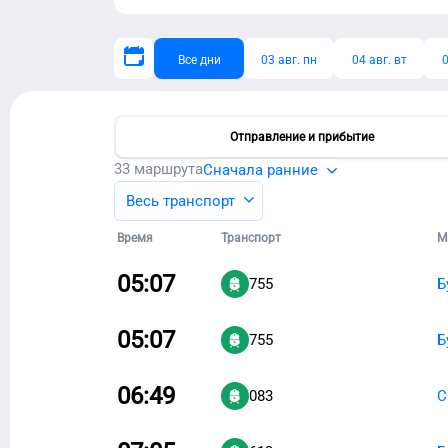
Все дни
03 авг. пн
04 авг. вт
0
Отправление и прибытие
33
маршрута
Сначала ранние
Весь транспорт
Время
Транспорт
М
05:07
755
Б
05:07
755
Б
06:49
083
С